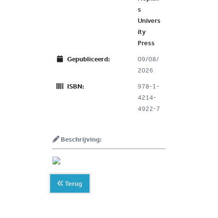
s
Univers
ity
Press
Gepubliceerd:
09/08/
2026
ISBN:
978-1-
4214-
4922-7
Beschrijving:
Terug