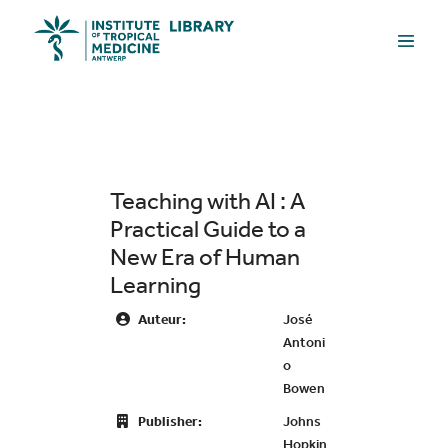
Skip
Menu
to
Toggle
content
Teaching with AI : A
Practical Guide to a
New Era of Human
Learning
Auteur:
José
Antoni
o
Bowen
Publisher:
Johns
Hopkin